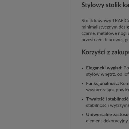
Stylowy stolik 
Stolik kawowy TRAFICA
minimalistycznym desig
czarne, metalowe nogi d
przestrzeni biurowej, gd
Korzyści z zakup
Elegancki wygląd:
Poł
stylów wnętrz, od l
Funkcjonalność:
Komp
wystarczającą powier
Trwałość i stabilność
stabilność i wytrzym
Uniwersalne zastoso
element dekoracyjny 