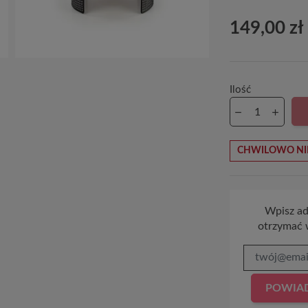
149,00 zł
Ilość
CHWILOWO NI
Wpisz adr
otrzymać 
POWIAD