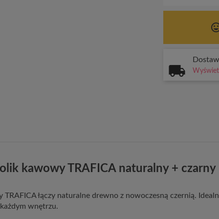
tag_fa
Dosta
Wyświetl
olik kawowy TRAFICA naturalny + czarny
y TRAFICA łączy naturalne drewno z nowoczesną czernią. Idealn
w każdym wnętrzu.