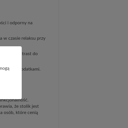
ści i odporny na
 w czasie relaksu przy
gancki kontrast do
 mogą
meblami i dodatkami.
unkcjonalność.
awia, że stolik jest
a osób, które cenią