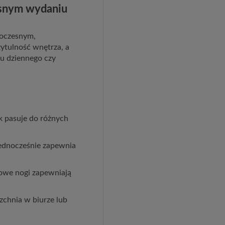
esnym wydaniu
woczesnym,
ytulność wnętrza, a
ju dziennego czy
k pasuje do różnych
jednocześnie zapewnia
lowe nogi zapewniają
zchnia w biurze lub