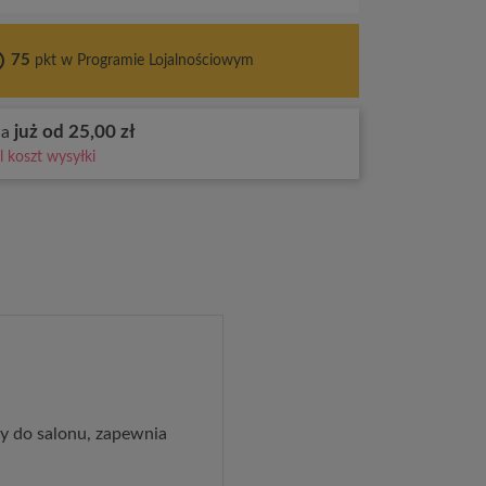
ces
75
pkt w Programie Lojalnościowym
już od 25,00 zł
wa
 koszt wysyłki
y do salonu, zapewnia