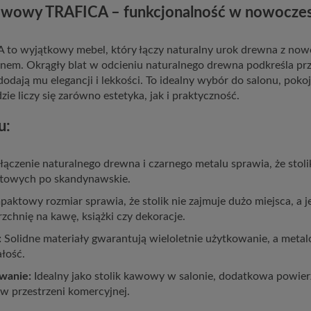
kawowy TRAFICA – funkcjonalność w nowocz
 to wyjątkowy mebel, który łączy naturalny urok drewna z no
nem. Okrągły blat w odcieniu naturalnego drewna podkreśla prz
odają mu elegancji i lekkości. To idealny wybór do salonu, poko
zie liczy się zarówno estetyka, jak i praktyczność.
u:
ączenie naturalnego drewna i czarnego metalu sprawia, że stoli
oftowych po skandynawskie.
aktowy rozmiar sprawia, że stolik nie zajmuje dużo miejsca, a 
zchnię na kawę, książki czy dekoracje.
:
Solidne materiały gwarantują wieloletnie użytkowanie, a meta
ałość.
wanie:
Idealny jako stolik kawowy w salonie, dodatkowa powier
w przestrzeni komercyjnej.