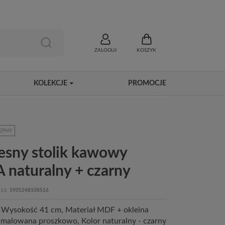
ZALOGUJ
KOSZYK
KOLEKCJE
PROMOCJE
ĘPNY
sny stolik kawowy
 naturalny + czarny
13
5905248108516
 Wysokość 41 cm, Materiał MDF + okleina
l, malowana proszkowo, Kolor naturalny - czarny