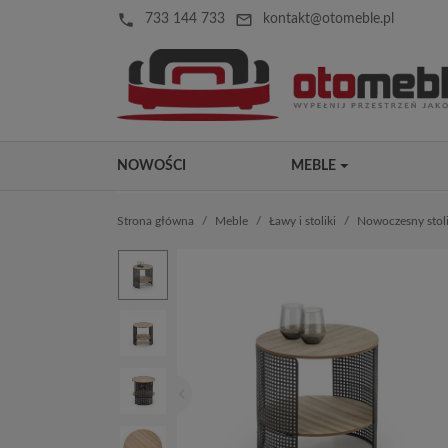
local_phone
mail_outline
733 144 733
kontakt@otomeble.pl
NOWOŚCI
MEBLE
Strona główna
Meble
Ławy i stoliki
Nowoczesny stol