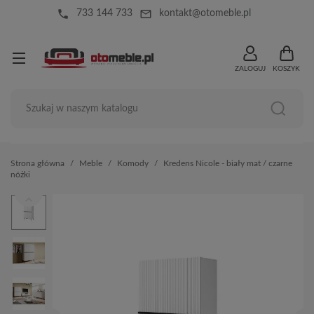
local_phone
mail_outline
733 144 733
kontakt@otomeble.pl
ZALOGUJ
KOSZYK
Strona główna
Meble
Komody
Kredens Nicole - biały mat / czarne
nóżki