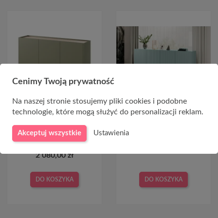
Cenimy Twoją prywatność
Na naszej stronie stosujemy pliki cookies i podobne
technologie, które mogą służyć do personalizacji reklam.
Komoda trzydrzwiowa z 2
Komoda NICOLE 200cm
ukrytymi szufladami Desin
szałwia + złote nóżki
170 cm - oliwka / dąb
Akceptuj wszystkie
Ustawienia
nagano
2 450,00 zł
2 080,00 zł
DO KOSZYKA
DO KOSZYKA