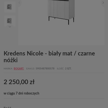
Kredens Nicole - biały mat / czarne
nóżki
MARKA
BOGART.
EAN13
5905487800578
ILOŚĆ
2 SZT.
2 250,00 zł
w ciągu 7 dni roboczych