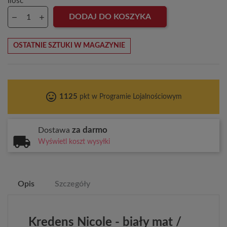
Ilość
DODAJ DO KOSZYKA
OSTATNIE SZTUKI W MAGAZYNIE
tag_faces
1125
pkt w Programie Lojalnościowym
za darmo
Dostawa
Wyświetl koszt wysyłki
Opis
Szczegóły
Kredens Nicole - biały mat /