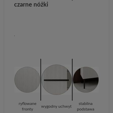
czarne nóżki
.
ryflowane
stabilna
wygodny uchwyt
fronty
podstawa