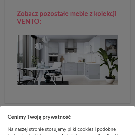
Zobacz pozostałe meble z kolekcji
VENTO:
Cenimy Twoją prywatność
PRODUKTY Z KATEGORII
Na naszej stronie stosujemy pliki cookies i podobne