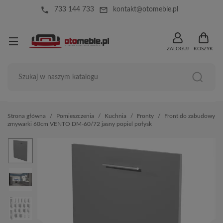
local_phone
mail_outline
733 144 733
kontakt@otomeble.pl
ZALOGUJ
KOSZYK
Strona główna
Pomieszczenia
Kuchnia
Fronty
Front do zabudowy
zmywarki 60cm VENTO DM-60/72 jasny popiel połysk