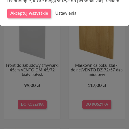
technologie, które mogą służyć do personalizacji reklam.
Akceptuj wszystkie
Ustawienia
Front do zabudowy zmywarki
Maskownica boku szafki
45cm VENTO DM-45/72
dolnej VENTO DZ-72/57 dąb
biały połysk
miodowy
99,00 zł
117,00 zł
DO KOSZYKA
DO KOSZYKA