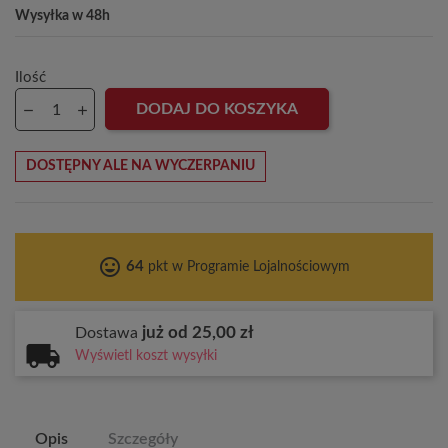
Wysyłka w 48h
Ilość
DODAJ DO KOSZYKA
DOSTĘPNY ALE NA WYCZERPANIU
tag_faces
64
pkt w Programie Lojalnościowym
już od 25,00 zł
Dostawa
Wyświetl koszt wysyłki
Opis
Szczegóły