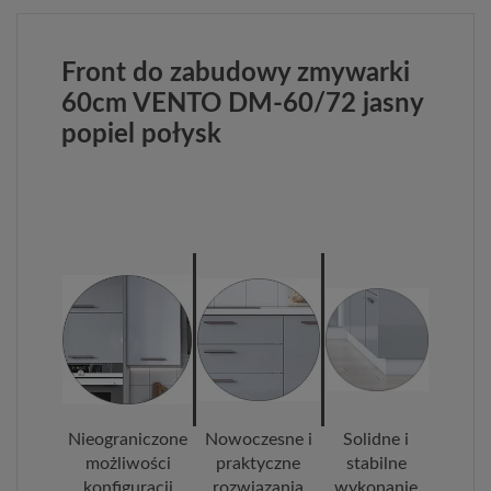
Front do zabudowy zmywarki
60cm VENTO DM-60/72 jasny
popiel połysk
Nieograniczone
Nowoczesne i
Solidne i
możliwości
praktyczne
stabilne
konfiguracji
rozwiązania
wykonanie