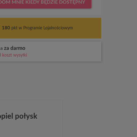
OM MNIE KIEDY BĘDZIE DOSTĘPNY
s
180
pkt w Programie Lojalnościowym
za darmo
wa
 koszt wysyłki
piel połysk