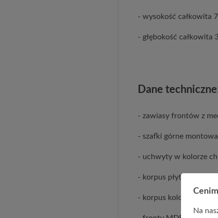
- wysokość całkowita 
- głębokość całkowita 
Dane techniczne
- zawiasy frontów z m
- szafki górne montowa
- uchwyty w kolorze 
- korpus płyta wiórow
Cenim
- korpus kolor biały
Na nasz
- fronty MDF wysoki p