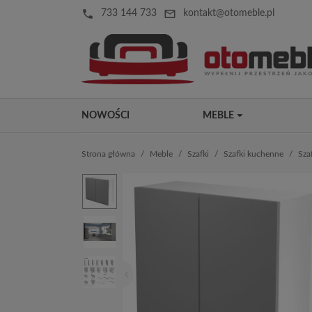
local_phone
mail_outline
733 144 733
kontakt@otomeble.pl
NOWOŚCI
MEBLE
Strona główna
Meble
Szafki
Szafki kuchenne
Sza