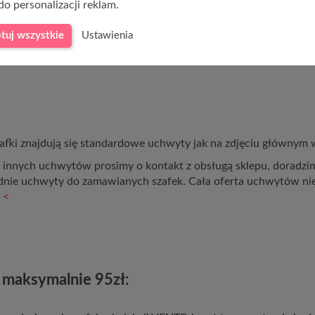
do personalizacji reklam.
 popiel
tuj wszystkie
Ustawienia
afki znajdują się standardowe uchwyty jak na zdjęciu głównym w
u innych uchwytów prosimy o kontakt z obsługą sklepu, doradz
nie uchwyty do zamawianych szafek. Cała oferta uchwytów n
 <
 maksymalnie 95zł: