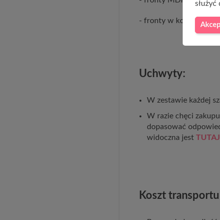
służyć 
- fronty w kolorze jasny
Akcep
Uchwyty:
W zestawie każdej sz
W razie chęci zakup
dopasować odpowied
widoczna jest
TUTAJ
Koszt transportu