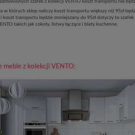
 zamówionych szafek z kolekcji VENTO koszt transportu nie będz
 w których sklep naliczy koszt transportu większy niż 95zł b
i koszt transportu będzie zmniejszany do 95zł dotyczy to szafek 
ENTO takich jak cokoły, listwy łączące i blaty kuchenne.
e meble z kolekcji VENTO: