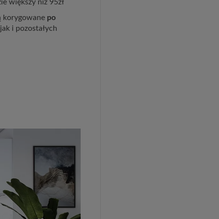
ie większy niż 95zł
ędą korygowane
po
jak i pozostałych