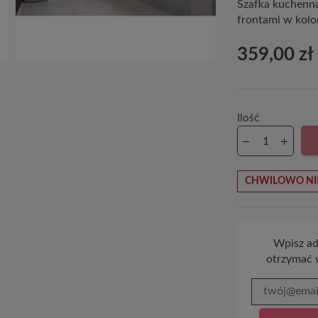
Szafka kuchen
frontami w kolo
359,00 zł
Ilość
CHWILOWO NI
Wpisz adr
otrzymać 