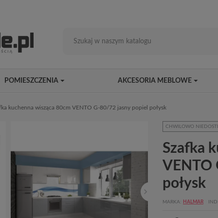
POMIESZCZENIA
AKCESORIA MEBLOWE
fka kuchenna wisząca 80cm VENTO G-80/72 jasny popiel połysk
CHWILOWO NIEDOST
Szafka 
VENTO G
połysk
MARKA
HALMAR
IND