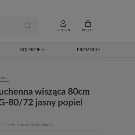
ZALOGUJ
KOSZYK
KOLEKCJE
PROMOCJE
ĘPNY
kuchenna wisząca 80cm
-80/72 jasny popiel
EKS
1876
EAN13
5905248106192