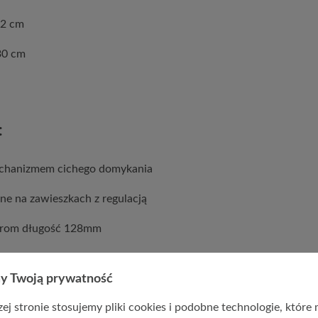
72 cm
30 cm
:
echanizmem cichego domykania
ne na zawieszkach z regulacją
chrom długość 128mm
a laminowana o grubości 16mm
y Twoją prywatność
ej stronie stosujemy pliki cookies i podobne technologie, które
ołysk grubość 16mm