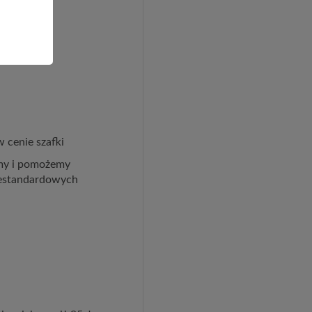
 cenie szafki
imy i pomożemy
iestandardowych