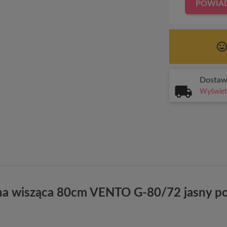
POWIAD
tag_face
Dosta
Wyświetl
na wisząca 80cm VENTO G-80/72 jasny po