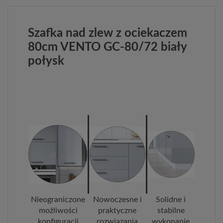
Szafka nad zlew z ociekaczem
80cm VENTO GC-80/72 biały
połysk
Nieograniczone
Nowoczesne i
Solidne i
możliwości
praktyczne
stabilne
konfiguracji
rozwiązania
wykonanie