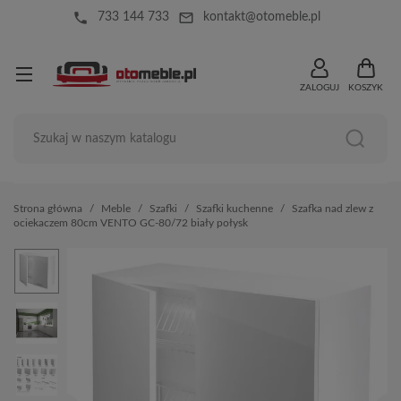
local_phone
mail_outline
733 144 733
kontakt@otomeble.pl
ZALOGUJ
KOSZYK
Strona główna
Meble
Szafki
Szafki kuchenne
Szafka nad zlew z
ociekaczem 80cm VENTO GC-80/72 biały połysk