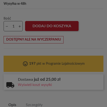
Wysyłka w 48h
Ilość
DODAJ DO KOSZYKA
DOSTĘPNY ALE NA WYCZERPANIU
tag_faces
197
pkt w Programie Lojalnościowym
już od 25,00 zł
Dostawa
Wyświetl koszt wysyłki
Opis
Szczegóły