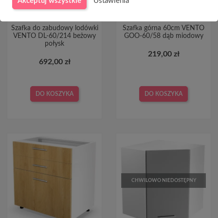
Akceptuj wszystkie
Ustawienia
Szafka do zabudowy lodówki
Szafka górna 60cm VENTO
VENTO DL-60/214 beżowy
GOO-60/58 dąb miodowy
połysk
219,00 zł
692,00 zł
DO KOSZYKA
DO KOSZYKA
CHWILOWO NIEDOSTĘPNY