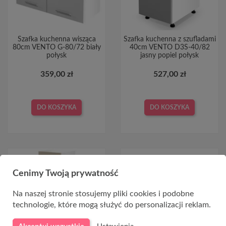
Szafka kuchenna wisząca
Szafka kuchenna z szufladami
80cm VENTO G-80/72 biały
40cm VENTO D3S-40/82
połysk
jasny popiel połysk
359,00 zł
527,00 zł
DO KOSZYKA
DO KOSZYKA
Cenimy Twoją prywatność
Na naszej stronie stosujemy pliki cookies i podobne
technologie, które mogą służyć do personalizacji reklam.