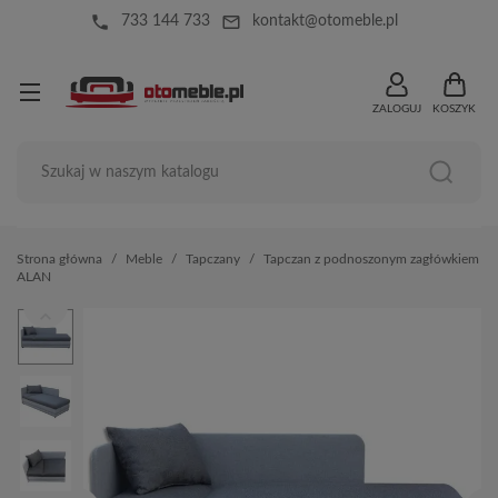
local_phone
mail_outline
733 144 733
kontakt@otomeble.pl
ZALOGUJ
KOSZYK
Strona główna
Meble
Tapczany
Tapczan z podnoszonym zagłówkiem
ALAN