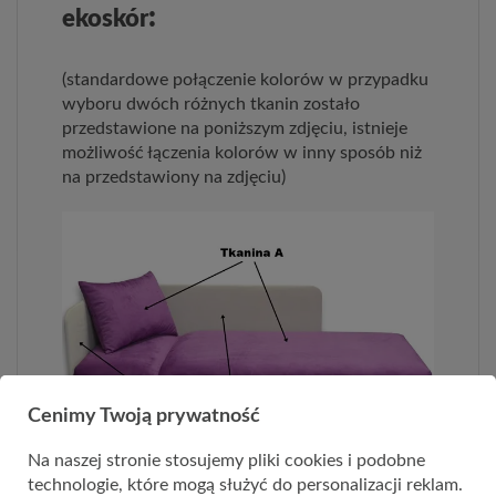
:
ekoskór
(standardowe połączenie kolorów w przypadku
wyboru dwóch różnych tkanin zostało
przedstawione na poniższym zdjęciu, istnieje
możliwość łączenia kolorów w inny sposób niż
na przedstawiony na zdjęciu)
Cenimy Twoją prywatność
Na naszej stronie stosujemy pliki cookies i podobne
technologie, które mogą służyć do personalizacji reklam.