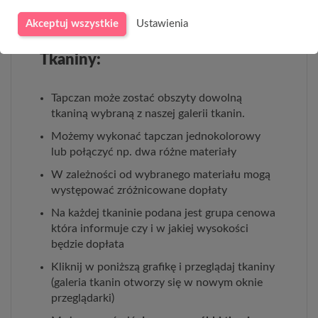
Akceptuj wszystkie
Ustawienia
Tkaniny:
Tapczan może zostać obszyty dowolną
tkaniną wybraną z naszej galerii tkanin.
Możemy wykonać tapczan jednokolorowy
lub połączyć np. dwa różne materiały
W zależności od wybranego materiału mogą
występować zróżnicowane dopłaty
Na każdej tkaninie podana jest grupa cenowa
która informuje czy i w jakiej wysokości
będzie dopłata
Kliknij w poniższą grafikę i przeglądaj tkaniny
(galeria tkanin otworzy się w nowym oknie
przeglądarki)